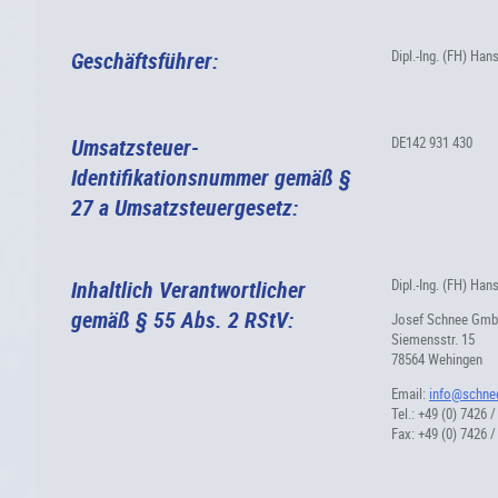
Geschäftsführer:
Dipl.-Ing. (FH) Ha
Umsatzsteuer-
DE142 931 430
Identifikationsnummer gemäß §
27 a Umsatzsteuergesetz:
Inhaltlich Verantwortlicher
Dipl.-Ing. (FH) Ha
gemäß § 55 Abs. 2 RStV:
Josef Schnee Gm
Siemensstr. 15
78564 Wehingen
Email:
info@schne
Tel.: +49 (0) 7426 /
Fax: +49 (0) 7426 /