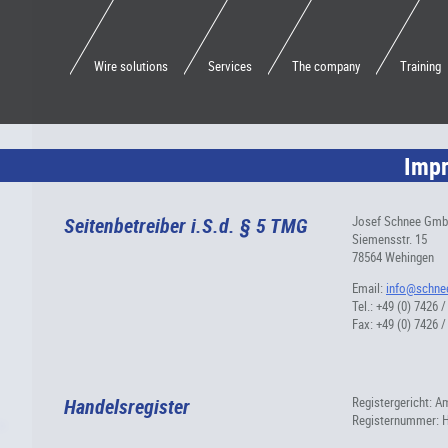
Wire solutions
Services
The company
Training
Imp
Seitenbetreiber i.S.d. § 5 TMG
Josef Schnee Gm
Siemensstr. 15
78564 Wehingen
Email:
info@schne
Tel.: +49 (0) 7426 /
Fax: +49 (0) 7426 /
Handelsregister
Registergericht: A
Registernummer: 